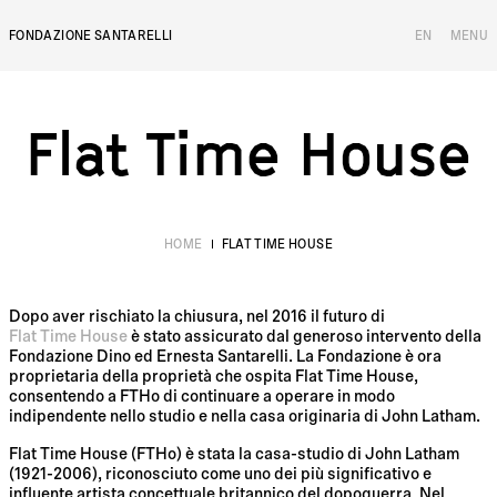
FONDAZIONE SANTARELLI
EN
MENU
Flat Time House
F
l
a
t
T
i
m
e
H
o
u
s
e
HOME
FLAT TIME HOUSE
Dopo aver rischiato la chiusura, nel 2016 il futuro di
Flat Time House
è stato assicurato dal generoso intervento della
Fondazione Dino ed Ernesta Santarelli. La Fondazione è ora
proprietaria della proprietà che ospita Flat Time House,
consentendo a FTHo di continuare a operare in modo
indipendente nello studio e nella casa originaria di John Latham.
Flat Time House (FTHo) è stata la casa-studio di John Latham
(1921-2006), riconosciuto come uno dei più significativo e
influente artista concettuale britannico del dopoguerra. Nel