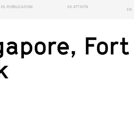
05
.
PUBBLICAZIONI
06
.
ATTIVITÀ
EN
gapore, Fort
g
a
p
o
r
e
,
F
o
r
t
k