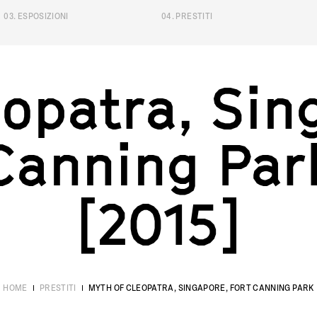
03
.
ESPOSIZIONI
04
.
PRESTITI
opatra, Sin
e
o
p
a
t
r
a
,
S
i
n
C
a
n
n
i
n
g
P
a
r
[
]
2
0
1
5
HOME
PRESTITI
MYTH OF CLEOPATRA, SINGAPORE, FORT CANNING PARK