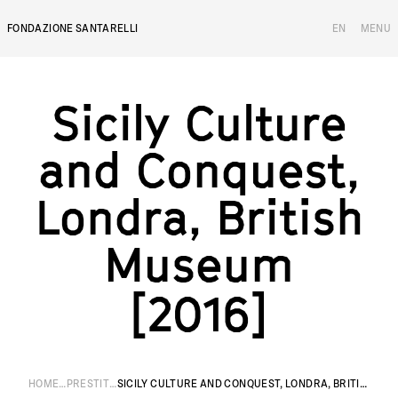
FONDAZIONE SANTARELLI
EN
MENU
Sicily Culture a
S
i
c
i
l
y
C
u
l
t
u
r
e
a
n
d
C
o
n
q
u
e
s
t
,
L
o
n
d
r
a
,
B
r
i
t
i
s
h
M
u
s
e
u
m
[
]
2
0
1
6
HOME
PRESTITI
SICILY CULTURE AND CONQUEST, LONDRA, BRITISH MUSEUM