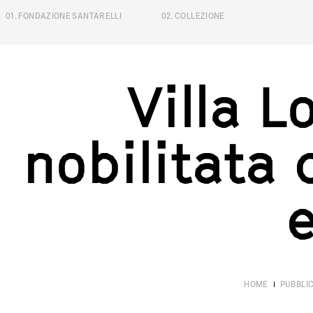
01
.
FONDAZIONE SANTARELLI
02
.
COLLEZIONE
Villa Lonta
V
i
l
l
a
L
n
o
b
i
l
i
t
a
t
a
HOME
PUBBLIC