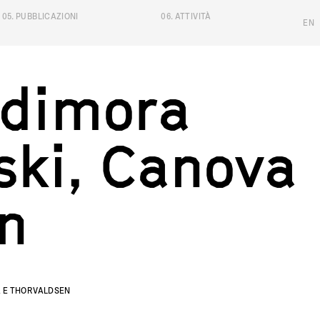
05
.
PUBBLICAZIONI
06
.
ATTIVITÀ
EN
ora nobilita
d
i
m
o
r
a
s
k
i
,
C
a
n
o
v
a
n
A E THORVALDSEN