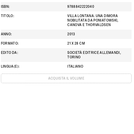
ISBN
:
9788842222040
TITOLO
:
VILLA LONTANA. UNA DIMORA
NOBILITATA DA PONIATOWSKI,
CANOVA E THORVALDSEN
ANNO
:
2013
FORMATO
:
21 X 28 CM
EDITO DA
:
SOCIETÀ EDITRICE ALLEMANDI,
TORINO
LINGUA(E)
:
ITALIANO
ACQUISTA IL VOLUME