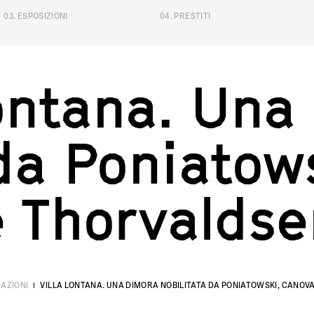
03
.
ESPOSIZIONI
04
.
PRESTITI
na. Una dim
o
n
t
a
n
a
.
U
n
a
d
a
P
o
n
i
a
t
o
w
e
T
h
o
r
v
a
l
d
s
e
AZIONI
VILLA LONTANA. UNA DIMORA NOBILITATA DA PONIATOWSKI, CANOV