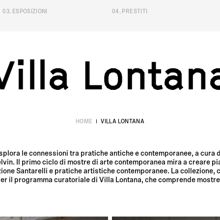
03
.
ESPOSIZIONI
04
.
PRESTITI
na
V
i
l
l
a
L
o
n
t
a
n
HOME
VILLA LONTANA
splora le connessioni tra pratiche antiche e contemporanee, a cura di 
vin. Il primo ciclo di mostre di arte contemporanea mira a creare piat
ezione Santarelli e pratiche artistiche contemporanee. La collezione,
per il programma curatoriale di Villa Lontana, che comprende mostre, 