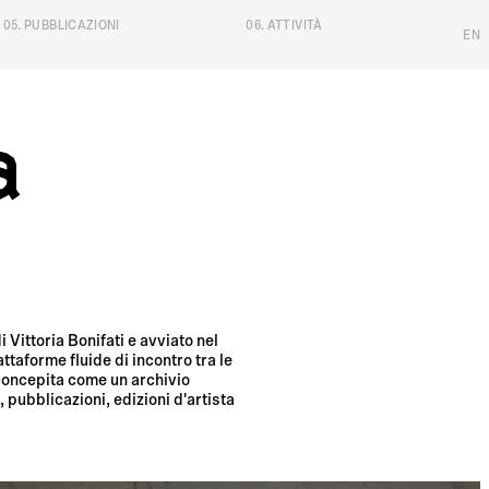
05
.
PUBBLICAZIONI
06
.
ATTIVITÀ
EN
a
Vittoria Bonifati e avviato nel
taforme fluide di incontro tra le
 concepita come un archivio
pubblicazioni, edizioni d'artista