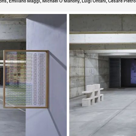
ns, Emiliano Maggi, Michael O’Mahony, Luigi Ontani, Cesare Pietroi