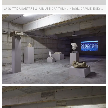
LA GLITTICA SANTARELLI AI MUSEI CAPITOLINI. INTAGLI, CAMMEI E SIGILLI