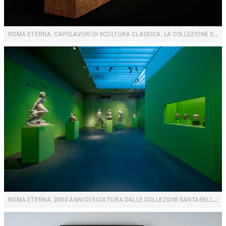
ROMA ETERNA. CAPOLAVORI DI SCULTURA CLASSICA. LA COLLEZIONE SANTARELLI
ROMA ETERNA. 2000 ANNI DI SCULTURA DALLE COLLEZIONI SANTARELLI E ZERI