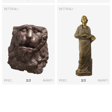
DETTAGLI
DETTAGLI
S
T
A
T
U
A
D
I
V
E
S
T
A
L
E
PREC.
2
/
2
AVANTI
PREC.
2
/
2
AVANTI