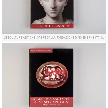
LE SCULTURE ANTICHE. OPERE DALLA FONDAZIONE DINO ED ERNESTA SANTARELLI. I. RITRATTI E RILIEVI