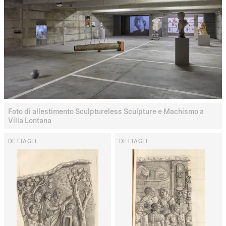
Foto di allestimento Sculptureless Sculpture e Machismo a
Villa Lontana
DETTAGLI
DETTAGLI
S
O
L
D
A
T
I
R
O
M
A
N
I
C
O
N
L
E
I
N
S
E
G
N
E