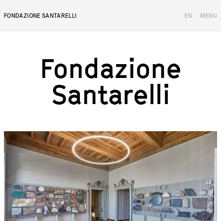
FONDAZIONE SANTARELLI
EN
MENU
Fondazione Santar
F
o
n
d
a
z
i
o
n
e
S
a
n
t
a
r
e
l
l
i